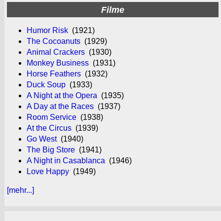
Filme
Humor Risk
(1921)
The Cocoanuts
(1929)
Animal Crackers
(1930)
Monkey Business
(1931)
Horse Feathers
(1932)
Duck Soup
(1933)
A Night at the Opera
(1935)
A Day at the Races
(1937)
Room Service
(1938)
At the Circus
(1939)
Go West
(1940)
The Big Store
(1941)
A Night in Casablanca
(1946)
Love Happy
(1949)
[mehr...]