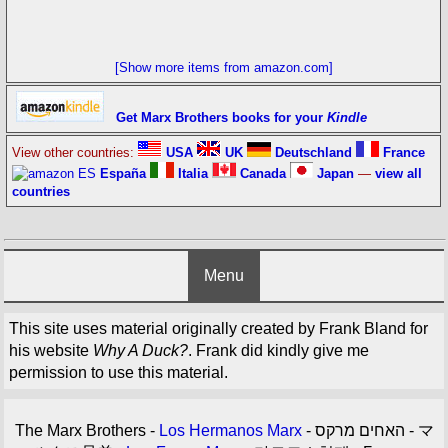
[Show more items from amazon.com]
Get Marx Brothers books for your
Kindle
View other countries:
USA
UK
Deutschland
France
España
Italia
Canada
Japan
—
view all
countries
Menu
This site uses material originally created by Frank Bland for
his website
Why A Duck?
. Frank did kindly give me
permission to use this material.
The Marx Brothers -
Los Hermanos Marx
- האחים מרקס - マ