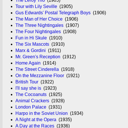
The Leroy Trio
(1905)
Tour with Lily Seville
(1905)
Gus Edwards' Postal Telegraph Boys
(1906)
The Man of Her Choice
(1906)
The Three Nightingales
(1907)
The Four Nightingales
(1908)
Fun in Hi Skule
(1910)
The Six Mascots
(1910)
Marx & Gordini
(1911)
Mr. Green's Reception
(1912)
Home Again
(1914)
The Street Cinderella
(1918)
On the Mezzanine Floor
(1921)
British Tour
(1922)
I'll say she is
(1923)
The Cocoanuts
(1925)
Animal Crackers
(1928)
London Palace
(1931)
Harpo in the Soviet Union
(1934)
A Night at the Opera
(1935)
A Day at the Races
(1936)